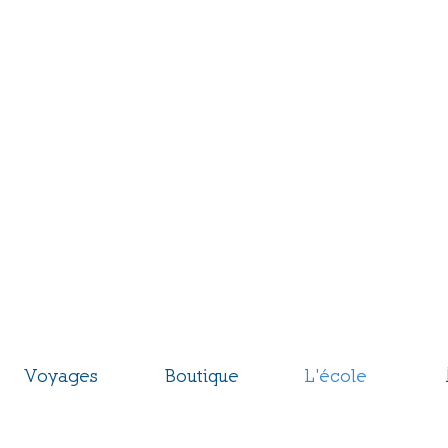
entre Éco
le du Markste
ges et baptêmes de parapente
assion du vol libre depuis 1977
nvenue dans la CEM Family.
Voyages
Boutique
L'école