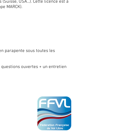
s (Suisse, USA...). Cette licence est à
ippe MARCK).
en parapente sous toutes les
5 questions ouvertes + un entretien