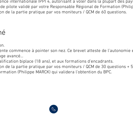
icence internationale IPPI 4, autorisant à voler dans la plupart des pay
 de pilote validé par votre Responsable Régional de Formation (Phil
tion de la partie pratique par vos moniteurs / QCM de 60 questions.
mé
on.
apente commence à pointer son nez. Ce brevet atteste de l'autonomie 
age avancé...
ualification biplace (18 ans), et aux formations d'encadrants.
tion de la partie pratique par vos moniteurs / QCM de 30 questions + 
rmation (Philippe MARCK) qui validera l'obtention du BPC.
Infos légales
Contact
03.89.82.17.16
CGV
horaires des bureaux
lun au ven : 9h00 à 13h00