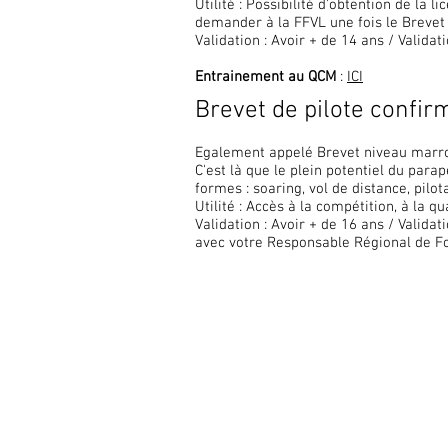
Utilité : Possibilité d'obtention de la l
demander à la FFVL une fois le Brevet
Validation : Avoir + de 14 ans / Valida
Entrainement au QCM
:
ICI
Brevet de pilote confir
Egalement appelé Brevet niveau marr
C'est là que le plein potentiel du par
formes : soaring, vol de distance, pilot
Utilité : Accès à la compétition, à la q
Validation : Avoir + de 16 ans / Valida
avec votre Responsable Régional de Fo
Centre Ecole du Markstein
Chemin du Wegacker - Z.I.
68830 ODEREN
FRANCE