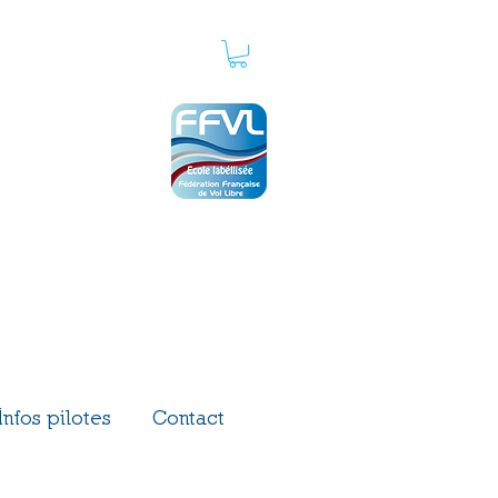
in
03 89 82 17 16
horaires des bureaux :
lun au ven : 9h00 à 16h00
sam : 9h00 à 12h00
Infos pilotes
Contact