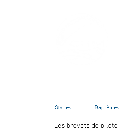
C
Sta
La p
Bie
Stages
Baptêmes
Les brevets de pilote