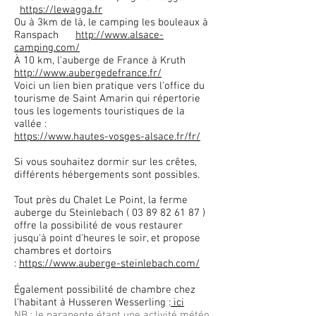
https://lewagga.fr
Ou à 3km de là, le camping les bouleaux à
Ranspach
http://www.alsace-
camping.com/
À 10 km, l'auberge de France à Kruth
http://www.aubergedefrance.fr/
Voici un lien bien pratique vers l'office du
tourisme de Saint Amarin qui répertorie
tous les logements touristiques de la
vallée :
https://www.hautes-vosges-alsace.fr/fr/
Si vous souhaitez dormir sur les crêtes,
différents hébergements sont possibles.
Tout près du Chalet Le Point, la ferme
auberge du Steinlebach (
03 89 82 61 87
)
offre la possibilité de vous restaurer
jusqu'à point d'heures le soir, et propose
chambres et dortoirs
:
https://www.auberge-steinlebach.com/
Également possibilité de chambre chez
l'habitant à Husseren Wesserling :
ici
NB
: le parapente étant une activité météo