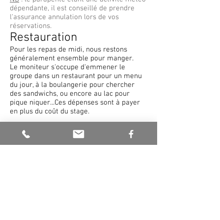
dépendante, il est conseillé de prendre
l'assurance annulation lors de vos
réservations.
Restauration
Pour les repas de midi, nous restons
généralement ensemble pour manger.
Le moniteur s'occupe d'emmener le
groupe dans un restaurant pour un menu
du jour, à la boulangerie pour chercher
des sandwichs, ou encore au lac pour
pique niquer...Ces dépenses sont à payer
en plus du coût du stage.
Le Chalet le Point n'est pas en gestion
libre, donc pas d'accès à la cuisine.