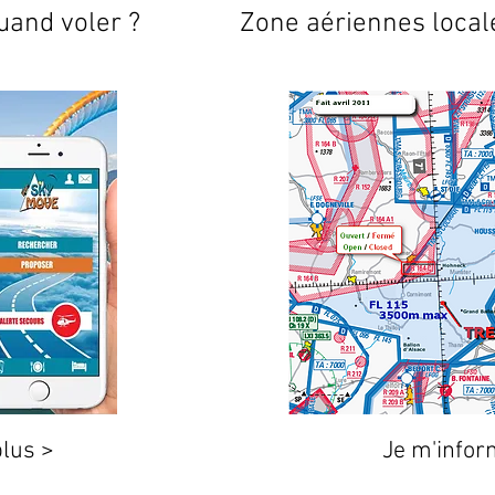
uand voler ?
Zone aériennes locale
plus >
Je m'infor