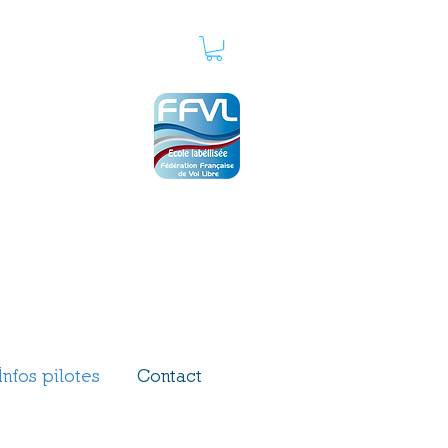
in
03 89 82 17 16
horaires des bureaux :
lun au ven : 9h00 à 16h00
sam : 9h00 à 12h00
Infos pilotes
Contact