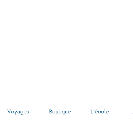
entre Éco
le du Markste
ges et baptêmes de parapente
assion du vol libre depuis 1977
nvenue dans la CEM Family.
Voyages
Boutique
L'école