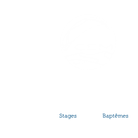
C
Sta
La p
Bie
Stages
Baptêmes