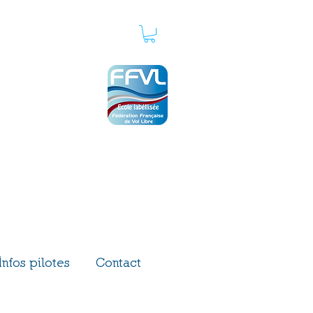
in
03 89 82 17 16
horaires des bureaux :
lun au ven : 9h00 à 16h00
sam : 9h00 à 12h00
Infos pilotes
Contact