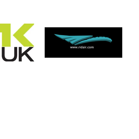
Centre Ecole du Markstein
Chemin du Wegacker - Z.I.
68830 ODEREN
FRANCE