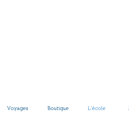
entre Éco
le du Markste
ges et baptêmes de parapente
assion du vol libre depuis 1977
nvenue dans la CEM Family.
Voyages
Boutique
L'école