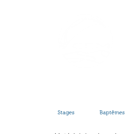
C
Sta
La p
Bie
Stages
Baptêmes